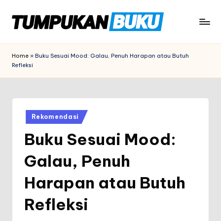
Skip
to
t
tumpukanbuku.id
content
u
Home
»
Buku Sesuai Mood: Galau, Penuh Harapan atau Butuh
Refleksi
m
p
u
Posted
k
Rekomendasi
in
Buku Sesuai Mood:
a
n
Galau, Penuh
b
Harapan atau Butuh
u
Refleksi
k
u