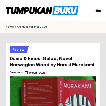
Skip
to
t
tumpukanbuku.id
content
u
Home
»
Archives for Mei 2025
m
p
u
Posted
Review
in
k
Dunia & Emosi Gelap, Novel
Norwegian Wood by Haruki Murakami
a
n
Deanna
Mei 28, 2025
Posted
by
b
u
k
u