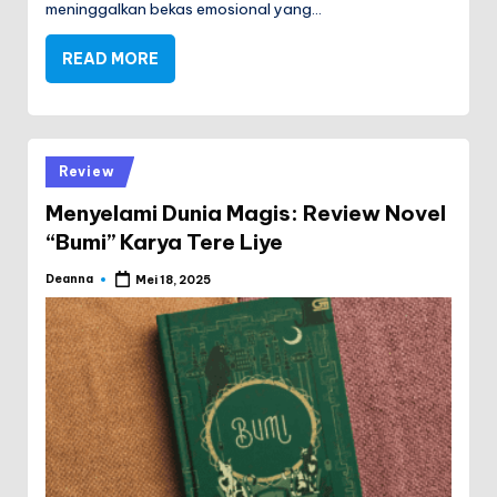
meninggalkan bekas emosional yang…
READ MORE
Posted
Review
in
Menyelami Dunia Magis: Review Novel
“Bumi” Karya Tere Liye
Deanna
Mei 18, 2025
Posted
by