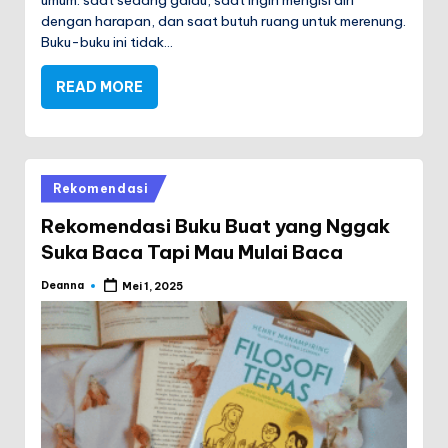
dengan harapan, dan saat butuh ruang untuk merenung.
Buku-buku ini tidak…
READ MORE
Posted
Rekomendasi
in
Rekomendasi Buku Buat yang Nggak
Suka Baca Tapi Mau Mulai Baca
Deanna
Mei 1, 2025
Posted
by