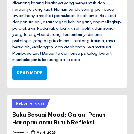
dikenang karena kisahnya yang menyentuh dan
narasinya yang kuat. Namun terlalu sering, pembaca
awam hanya melihat permukaan: kisah cinta Biru Laut
dengan Anjani, atau tragedi kehilangan yang melingkupi
para aktivis. Padahal, di balik kisah politik dan sosial
yang terang-benderang, tersembunyi dimensi
psikologis yang begitu dalam—tentang trauma, rasa
bersalah, kehilangan, dan ketahanan jiwa manusia.
Membaca Laut Bercerita dari lensa psikologi berarti
membuka pintu ke ruang batin para…
READ MORE
Posted
Rekomendasi
in
Buku Sesuai Mood: Galau, Penuh
Harapan atau Butuh Refleksi
Deanna
Mei 4, 2025
Posted