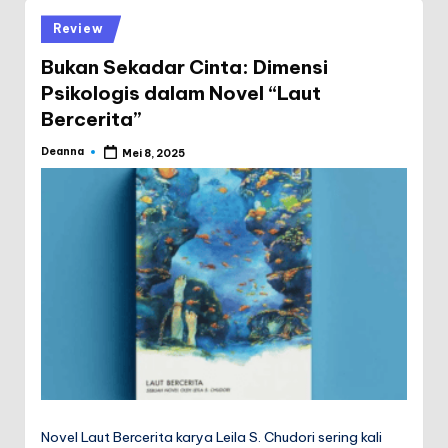
Posted
Review
in
Bukan Sekadar Cinta: Dimensi
Psikologis dalam Novel “Laut
Bercerita”
Deanna
Mei 8, 2025
Posted
by
Novel Laut Bercerita karya Leila S. Chudori sering kali