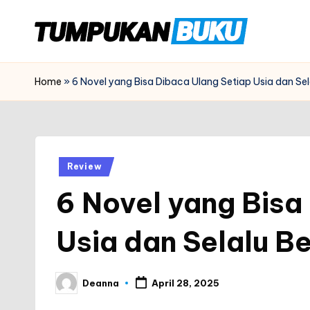
Skip
t
to
tumpukanbuku.id
content
u
Home
»
6 Novel yang Bisa Dibaca Ulang Setiap Usia dan Sel
m
p
Posted
Review
u
in
6 Novel yang Bisa
k
a
Usia dan Selalu B
n
Deanna
April 28, 2025
b
Posted
by