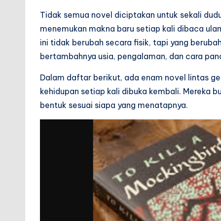
u
Tidak semua novel diciptakan untuk sekali dudu
k
menemukan makna baru setiap kali dibaca ul
ini tidak berubah secara fisik, tapi yang berub
u.
bertambahnya usia, pengalaman, dan cara pan
i
Dalam daftar berikut, ada enam novel lintas g
d
kehidupan setiap kali dibuka kembali. Mereka 
bentuk sesuai siapa yang menatapnya.